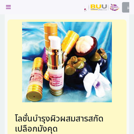
ผล
ผลไม้
ไม้ 
frui
ผลไม้
ผลไม้
่มผลไม้
ผลไม้
ยบสาร
ผลไม้
ผลไม้
ผลไม้
า
ผลไม้
นีบูรพา
โลชั่นบำรุงผิวผสมสารสกัด
เปลือกมังคุด
ะภูมิปัญญา