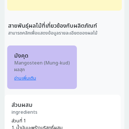
รียนรู้
สายพันธุ์ผลไม้ที่เกี่ยวข้องกับผลิตภัณฑ์
สามารถคลิกเพื่อแสดงข้อมูลรายละเอียดของผลไม้
8
มวันนี้:2
มังคุด
ชมทั้งหมด:208,637
Mangosteen (Mung-kud)
ันที่ 2023-01-04
ผลสุก
อ่านเพิ่มเติม
ส่วนผสม
ingredients
ส่วนที่ 1
1. น้ำมันมะพร้าวบริสุทธิ์ผสม