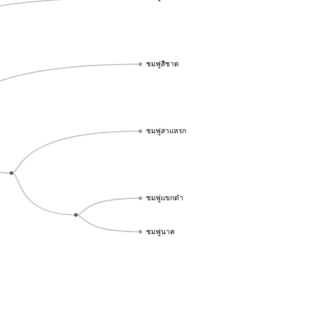
ชมพู่สีชาด
ชมพู่สาแหรก
ชมพู่แขกดำ
ชมพู่นาค