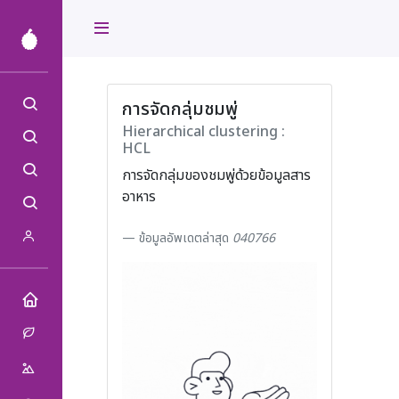
หน้าแรก
ผลไม้
ฐานข้อมูลผลไม้
การจัดกลุ่มชมพู่
ผลไม้
Hierarchical clustering :
การจัดกลุ่มผลไม้
ผลไม้
HCL
เปรียบเทียบสาร
ผลไม้
การจัดกลุ่มของชมพู่ด้วยข้อมูลสาร
อาหาร
ผลิตภัณฑ์ผลไม้
ผลไม้
เกี่ยวกับเรา
ข้อมูลอัพเดตล่าสุด
040766
ผลไม้
RSPG-สถานีบูรพา
ชีวภาพ
กายภาพ