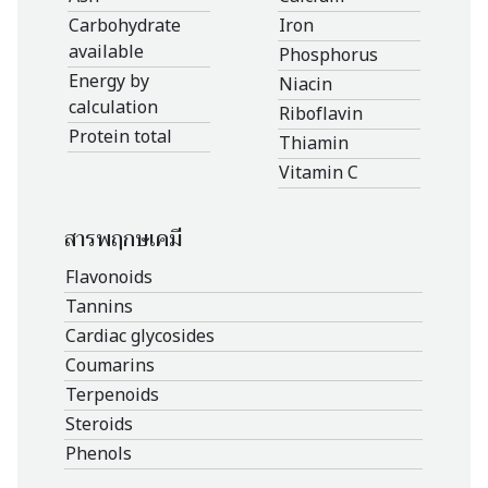
Carbohydrate
Iron
available
Phosphorus
Energy by
Niacin
calculation
Riboflavin
Protein total
Thiamin
Vitamin C
สารพฤกษเคมี
Flavonoids
Tannins
Cardiac glycosides
Coumarins
Terpenoids
Steroids
Phenols