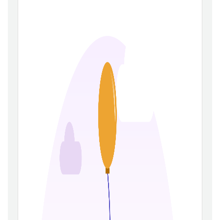
เรียนรู้
8
มวันนี้:8
าชมทั้งหมด:208,643
ันที่ 2023-01-04