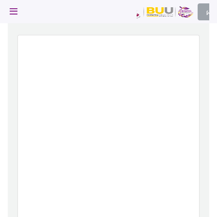
ผล
ผลไม้
ไม้ 
frui
ผลไม้
ผลไม้
่มผลไม้
ผลไม้
ยบสาร
ผลไม้
ผลไม้
ผลไม้
า
ผลไม้
นีบูรพา
ละภูมิปัญญา