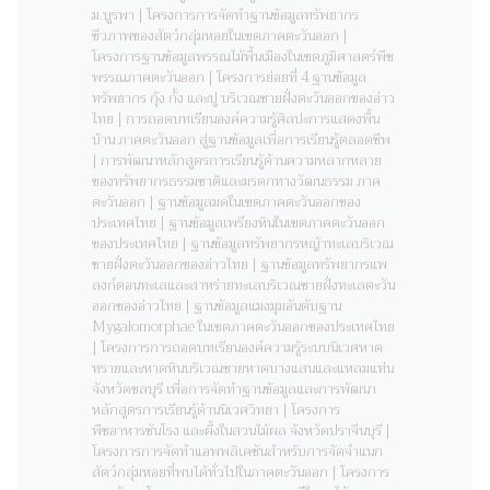
ม.บูรพา | โครงการการจัดทําฐานข้อมูลทรัพยากร
ชีวภาพของสัตว์กลุ่มหอยในเขตภาคตะวันออก |
โครงการฐานข้อมูลพรรณไม้พื้นเมืองในเขตภูมิศาสตร์พืช
พรรณภาคตะวันออก | โครงการย่อยที่ 4 ฐานข้อมูล
ทรัพยากร กุ้ง กั้ง และปู บริเวณชายฝั่งตะวันออกของอ่าว
ไทย | การถอดบทเรียนองค์ความรู้ศิลปะการแสดงพื้น
บ้าน ภาคตะวันออก สู่ฐานข้อมูลเพื่อการเรียนรู้ตลอดชีพ
| การพัฒนาหลักสูตรการเรียนรู้ด้านความหลากหลาย
ของทรัพยากรธรรมชาติและมรดกทางวัฒนธรรม ภาค
ตะวันออก | ฐานข้อมูลมดในเขตภาคตะวันออกของ
ประเทศไทย | ฐานข้อมูลเพรียงหินในเขตภาคตะวันออก
ของประเทศไทย | ฐานข้อมูลทรัพยากรหญ้าทะเลบริเวณ
ชายฝั่งตะวันออกของอ่าวไทย | ฐานข้อมูลทรัพยากรแพ
ลงก์ตอนทะเลและสาหร่ายทะเลบริเวณชายฝั่งทะเลตะวัน
ออกของอ่าวไทย | ฐานข้อมูลแมงมุมอันดับฐาน
Mygalomorphae ในเขตภาคตะวันออกของประเทศไทย
| โครงการการถอดบทเรียนองค์ความรู้ระบบนิเวศหาด
ทรายและหาดหินบริเวณชายหาดบางแสนและแหลมแท่น
จังหวัดชลบุรี เพื่อการจัดทำฐานข้อมูลและการพัฒนา
หลักสูตรการเรียนรู้ด้านนิเวศวิทยา | โครงการ
พืช‌อาหาร‌ชันโรง‌ และ‌ผึ้ง‌ใน‌สวน‌ไม้‌ผล‌ จังหวัด‌ปราจีนบุรี |
โครงการการจัดทำแอพพลิเคชันสำหรับการจัดจำแนก
สัตว์กลุ่มหอยที่พบได้ทั่วไปในภาคตะวันออก | โครงการ