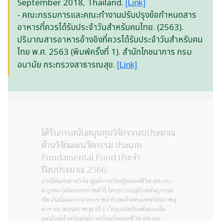
September 2018, Thailand.
[Link]
- คณะกรรมการและคณะทำงานปรับปรุงข้อกำหนดสาร
อาหารที่ควรได้รับประจำวันสำหรับคนไทย. (2563).
ปริมาณสารอาหารอ้างอิงที่ควรได้รับประจำวันสำหรับคน
ไทย พ.ศ. 2563 (พิมพ์ครั้งที่ 1). สำนักโภชนาการ กรม
อนามัย กระทรวงสาธารณสุข.
[Link]
ได้รับการสนับสนุนทุนวิจัยจากงบประมาณ
ด้านวิจัยและนวัตกรรม ประเภท
Fundamental Fund ประจำ
ปีงบประมาณ 2566
ภายใต้แผนงานวิจัย ศูนย์การเรียนรู้ตลอดชีวิต อพ.สธ.-
ม.บูรพา (สนองพระราชดำริ โครงการอนุรักษ์พันธุกรรม
พืช อันเนื่องมาจากพระราชดำริสมเด็จพระเทพรัตนราชสุ
ดาฯ สยามบรมราชกุมารี) | เว็บแอปพลิเคชันและสื่อ
ออนไลน์สำหรับศูนย์การเรียนรู้ตลอดชีวิต อพ.สธ.-