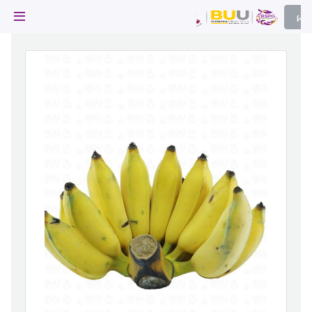
ผล
ผลไม้
ไม้ 
frui
ผลไม้
ผลไม้
่มผลไม้
ผลไม้
ยบสาร
ผลไม้
ผลไม้
ผลไม้
า
ผลไม้
นีบูรพา
ละภูมิปัญญา