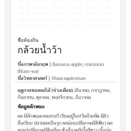
เรียนรู้
ชื่อท้องถิ่น
7
กล้วยน้ำว้า
ชมวันนี้:130
าชมทั้งหมด:208,585
ชื่อภาษาอังกฤษ
| Banana apple, common
ันที่ 2023-01-04
(Nam-wa)
ชื่อวิทยาศาสตร์
|
Musa sapientum
ฤดูกาลของผลไม้ (ช่วงเดือน) :
มีนาคม, กรกฎาคม,
กันยายน, ตุลาคม, พฤศจิกายน, ธันวาคม
ข้อมูลลักษณะ
ผล มีลักษณะกลมทรงรี เรียงอยู่ในหวีคล้ายพัด มีผิว
ลื่นเรียบ ปลายผลเป็นจุก ผลอ่อนเปลือกจะมีสีเขียว ผล
สุกแก่เปลือกจะมีสีเหลือง ข้างในจะมีเนื้อสีขาว เนื้อนุ่ม