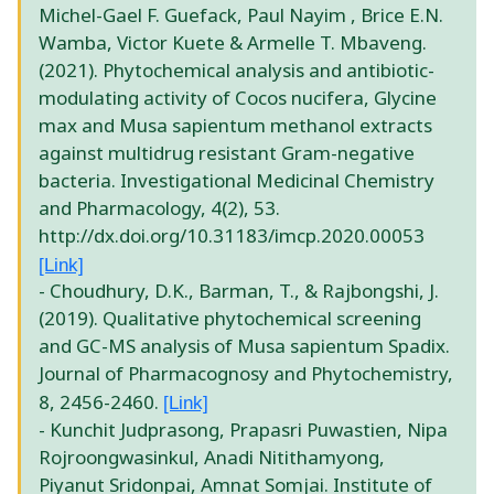
Michel-Gael F. Guefack, Paul Nayim , Brice E.N.
Wamba, Victor Kuete & Armelle T. Mbaveng.
(2021). Phytochemical analysis and antibiotic-
modulating activity of Cocos nucifera, Glycine
max and Musa sapientum methanol extracts
against multidrug resistant Gram-negative
bacteria. Investigational Medicinal Chemistry
and Pharmacology, 4(2), 53.
http://dx.doi.org/10.31183/imcp.2020.00053
[Link]
- Choudhury, D.K., Barman, T., & Rajbongshi, J.
(2019). Qualitative phytochemical screening
and GC-MS analysis of Musa sapientum Spadix.
Journal of Pharmacognosy and Phytochemistry,
8, 2456-2460.
[Link]
- Kunchit Judprasong, Prapasri Puwastien, Nipa
Rojroongwasinkul, Anadi Nitithamyong,
Piyanut Sridonpai, Amnat Somjai. Institute of