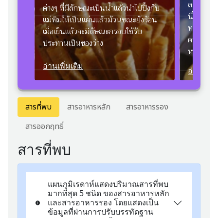
ละเอรียด
ต่างๆ ที่มีลักษณะเป็นน้ำแล้วนำไปปิ้งกับ
นึ่งจนสุ
แม่พิมให้เป็นแผ่นแล้วม้วนขณะยังร้อน
ทอดก่อนรั
เมื่อเย็นแล้วจะมีลัษณะกรอบใช้รับ
ความกรอบ
ประทานเป็นของว่าง
หรือของว่า
อ่านเพิ่มเติม
อ่านเพิ่ม
สารที่พบ
สารอาหารหลัก
สารอาหารรอง
สารออกฤทธิ์
สารที่พบ
แผนภูมิเรดาห์แสดงปริมาณสารที่พบ
มากที่สุด 5 ชนิด ของสารอาหารหลัก
และสารอาหารรอง โดยแสดงเป็น
ข้อมูลที่ผ่านการปรับบรรทัดฐาน