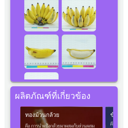
ผลิตภัณฑ์ที่เกี่ยวข้อง
ทองม้วนกล้วย
ข้าวเก
คือ การน
คือ การนำแป้งกล้วยมาผสมกับส่วนผสม