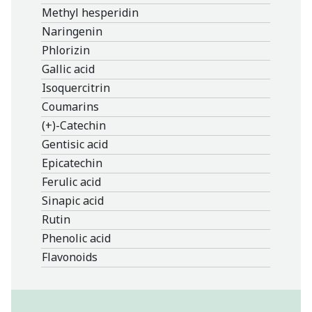
Methyl hesperidin
Naringenin
Phlorizin
Gallic acid
Isoquercitrin
Coumarins
(+)-Catechin
Gentisic acid
Epicatechin
Ferulic acid
Sinapic acid
Rutin
Phenolic acid
Flavonoids