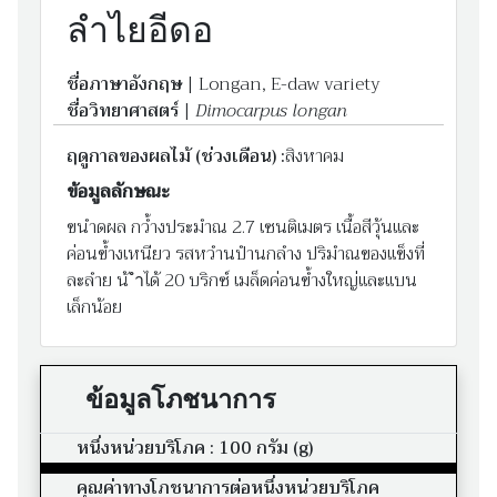
ลำไยอีดอ
ชื่อภาษาอังกฤษ
| Longan, E-daw variety
ชื่อวิทยาศาสตร์
|
Dimocarpus longan
ฤดูกาลของผลไม้ (ช่วงเดือน) :
สิงหาคม
ข้อมูลลักษณะ
ขนำดผล กว้ำงประมำณ 2.7 เซนติเมตร เนื้อสีวุ้นและ
ค่อนข้ำงเหนียว รสหวำนปำนกลำง ปริมำณของแข็งที่
ละลำย น้ ำได้ 20 บริกซ์ เมล็ดค่อนข้ำงใหญ่และแบน
เล็กน้อย
ข้อมูลโภชนาการ
หนึ่งหน่วยบริโภค : 100 กรัม (g)
คุณค่าทางโภชนาการต่อหนึ่งหน่วยบริโภค