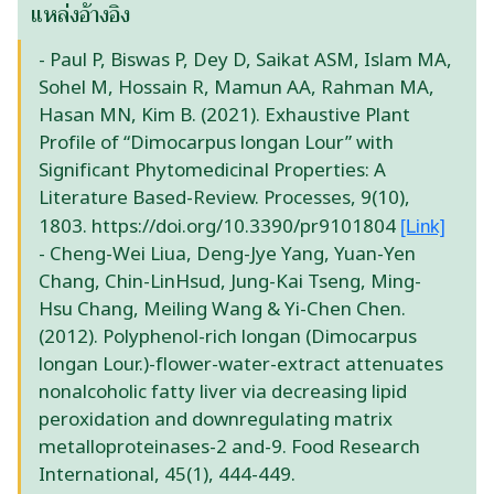
แหล่งอ้างอิง
- Paul P, Biswas P, Dey D, Saikat ASM, Islam MA,
Sohel M, Hossain R, Mamun AA, Rahman MA,
Hasan MN, Kim B. (2021). Exhaustive Plant
Profile of “Dimocarpus longan Lour” with
Significant Phytomedicinal Properties: A
Literature Based-Review. Processes, 9(10),
1803. https://doi.org/10.3390/pr9101804
[Link]
- Cheng-Wei Liua, Deng-Jye Yang, Yuan-Yen
Chang, Chin-LinHsud, Jung-Kai Tseng, Ming-
Hsu Chang, Meiling Wang & Yi-Chen Chen.
(2012). Polyphenol-rich longan (Dimocarpus
longan Lour.)-flower-water-extract attenuates
nonalcoholic fatty liver via decreasing lipid
peroxidation and downregulating matrix
metalloproteinases-2 and-9. Food Research
International, 45(1), 444-449.