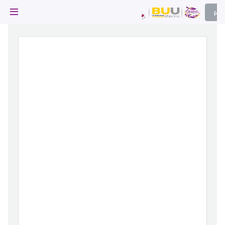
ผล
ผลไม้
ไม้ 
frui
ผลไม้
ผลไม้
่มผลไม้
ผลไม้
ยบสาร
ผลไม้
ผลไม้
ผลไม้
า
ผลไม้
นีบูรพา
ละภูมิปัญญา