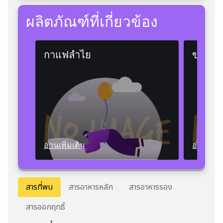
ผลิตภัณฑ์ที่เกี่ยวข้อง
กาแฟลำไย
ขนมโตเ
อ่านเพิ่มเติม
อ่านเพิ่ม
สารที่พบ
สารอาหารหลัก
สารอาหารรอง
สารออกฤทธิ์