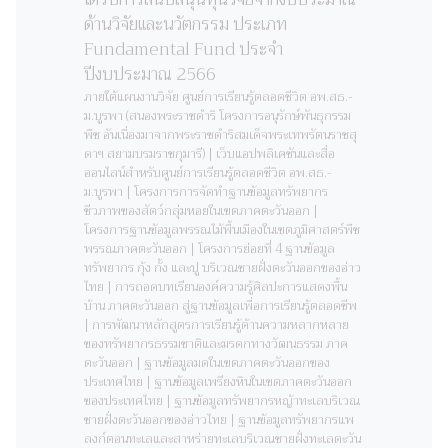
ด้านวิจัยและนวัตกรรม ประเภท
Fundamental Fund ประจำ
ปีงบประมาณ 2566
ภายใต้แผนงานวิจัย ศูนย์การเรียนรู้ตลอดชีวิต อพ.สธ.-
ม.บูรพา (สนองพระราชดำริ โครงการอนุรักษ์พันธุกรรม
พืช อันเนื่องมาจากพระราชดำริสมเด็จพระเทพรัตนราชสุ
ดาฯ สยามบรมราชกุมารี) | เว็บแอปพลิเคชันและสื่อ
ออนไลน์สำหรับศูนย์การเรียนรู้ตลอดชีวิต อพ.สธ.-
ม.บูรพา | โครงการการจัดทําฐานข้อมูลทรัพยากร
ชีวภาพของสัตว์กลุ่มหอยในเขตภาคตะวันออก |
โครงการฐานข้อมูลพรรณไม้พื้นเมืองในเขตภูมิศาสตร์พืช
พรรณภาคตะวันออก | โครงการย่อยที่ 4 ฐานข้อมูล
ทรัพยากร กุ้ง กั้ง และปู บริเวณชายฝั่งตะวันออกของอ่าว
ไทย | การถอดบทเรียนองค์ความรู้ศิลปะการแสดงพื้น
บ้าน ภาคตะวันออก สู่ฐานข้อมูลเพื่อการเรียนรู้ตลอดชีพ
| การพัฒนาหลักสูตรการเรียนรู้ด้านความหลากหลาย
ของทรัพยากรธรรมชาติและมรดกทางวัฒนธรรม ภาค
ตะวันออก | ฐานข้อมูลมดในเขตภาคตะวันออกของ
ประเทศไทย | ฐานข้อมูลเพรียงหินในเขตภาคตะวันออก
ของประเทศไทย | ฐานข้อมูลทรัพยากรหญ้าทะเลบริเวณ
ชายฝั่งตะวันออกของอ่าวไทย | ฐานข้อมูลทรัพยากรแพ
ลงก์ตอนทะเลและสาหร่ายทะเลบริเวณชายฝั่งทะเลตะวัน